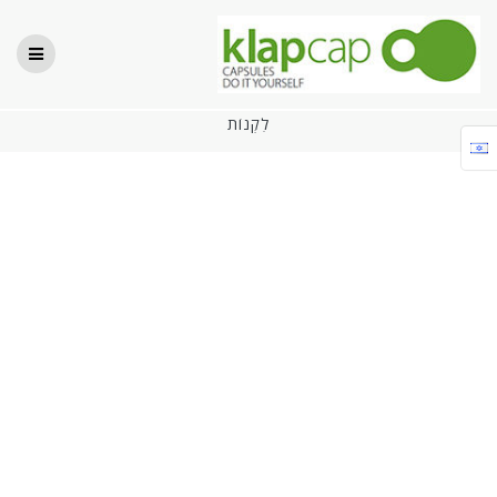
Skip
to
content
לִקְנוֹת