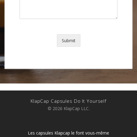
Submit
KlapCap Capsules Do It Yourself
© 2026 KlapCap LLC.
Les capsules Klapcap le font vous-même