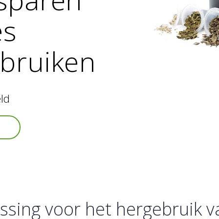
es
ebruiken
ld
ssing voor het hergebruik 