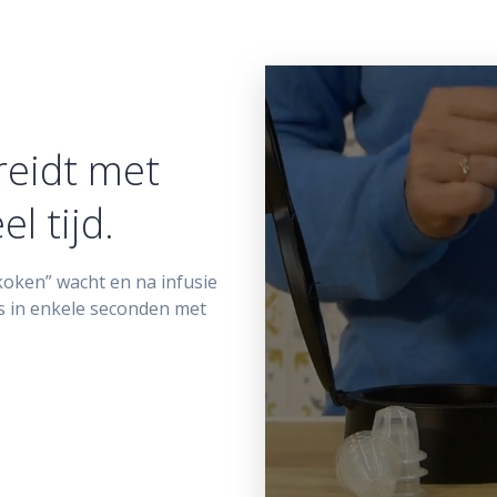
reidt met
l tijd.
koken” wacht en na infusie
s in enkele seconden met