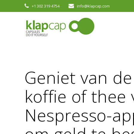
Skip
+1 302 319 4754
info@klapcap.com
to
content
Geniet van de
koffie of thee
Nespresso-ap
om geld te b